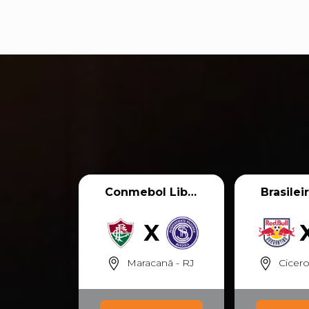
Conmebol Libertadores
Maracanã - RJ
Cicero S M