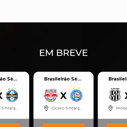
EM BREVE
Brasileirão Série A
Brasileirão Série A
arques - SP
Cicero S Marques - SP
Moisés Luc