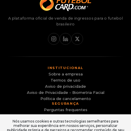
A plataforma oficial de venda de ingressos para o futebol
brasileiro
INSTITUCIONAL
Sobre a empresa
Termos de uso
Aviso de privacidade
Aviso de Privacidade - Biometria Facial
Política de cancelamento
SEGURANÇA
Perguntas frequentes
Canal de Denúncias
Nós usamos cookies e outras tecnologias semelhantes para
Evite sites falsos e golpes
melhorar sua experiência em nossos serviços, personalizar
ACESSO
publicidade própria e de parceiros e recomendar conteúdo de seu