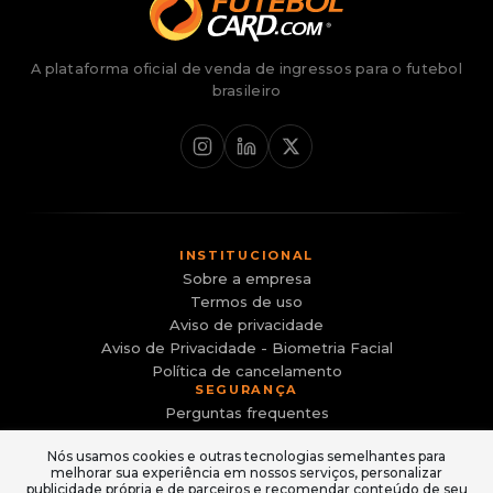
A plataforma oficial de venda de ingressos para o futebol
brasileiro
INSTITUCIONAL
Sobre a empresa
Termos de uso
Aviso de privacidade
Aviso de Privacidade - Biometria Facial
Política de cancelamento
SEGURANÇA
Perguntas frequentes
Canal de Denúncias
Nós usamos cookies e outras tecnologias semelhantes para
Evite sites falsos e golpes
melhorar sua experiência em nossos serviços, personalizar
ACESSO
publicidade própria e de parceiros e recomendar conteúdo de seu