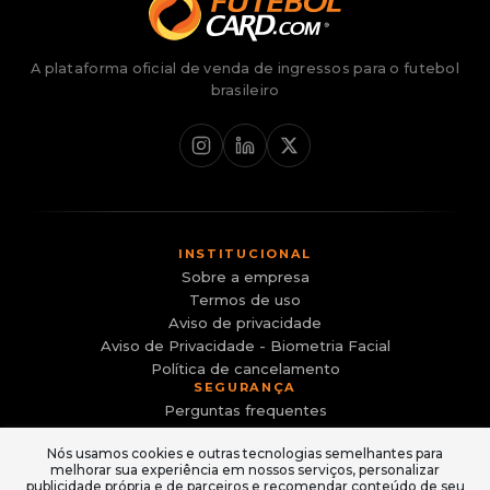
A plataforma oficial de venda de ingressos para o futebol
brasileiro
INSTITUCIONAL
Sobre a empresa
Termos de uso
Aviso de privacidade
Aviso de Privacidade - Biometria Facial
Política de cancelamento
SEGURANÇA
Perguntas frequentes
Canal de Denúncias
Nós usamos cookies e outras tecnologias semelhantes para
Evite sites falsos e golpes
melhorar sua experiência em nossos serviços, personalizar
ACESSO
publicidade própria e de parceiros e recomendar conteúdo de seu