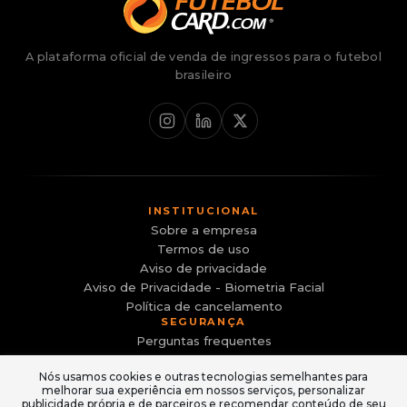
A plataforma oficial de venda de ingressos para o futebol
brasileiro
INSTITUCIONAL
Sobre a empresa
Termos de uso
Aviso de privacidade
Aviso de Privacidade - Biometria Facial
Política de cancelamento
SEGURANÇA
Perguntas frequentes
Canal de Denúncias
Nós usamos cookies e outras tecnologias semelhantes para
Evite sites falsos e golpes
melhorar sua experiência em nossos serviços, personalizar
ACESSO
publicidade própria e de parceiros e recomendar conteúdo de seu